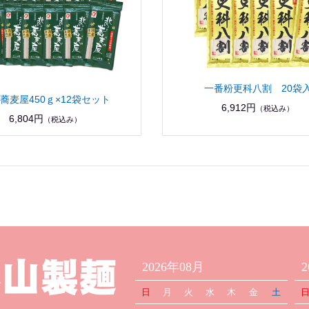
一番粉更科八割 20袋
蕎麦屋450ｇ×12袋セット
6,912円
（税込み）
6,804円
（税込み）
2026年08月
日
月
火
水
木
金
土