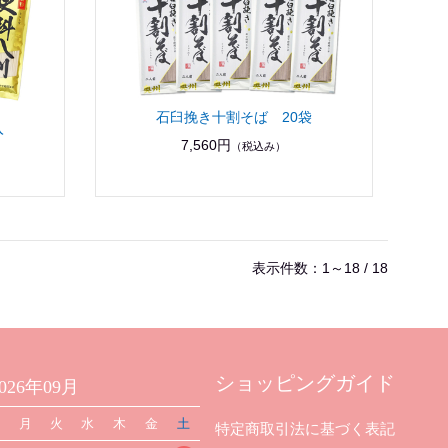
石臼挽き十割そば 20袋
入
7,560円
（税込み）
表示件数：1～18 / 18
ショッピングガイド
2026年09月
日
月
火
水
木
金
土
特定商取引法に基づく表記