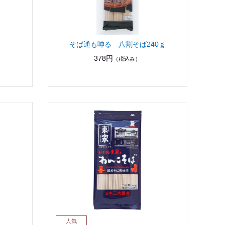
そば通も呻る 八割そば240ｇ
378円
（税込み）