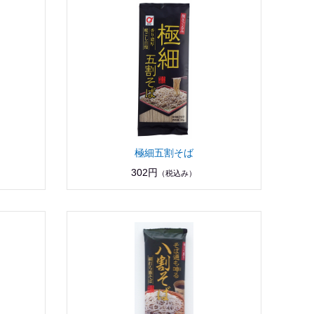
極細五割そば
302円
（税込み）