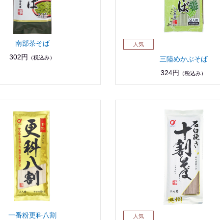
南部茶そば
302円
（税込み）
三陸めかぶそば
324円
（税込み）
一番粉更科八割