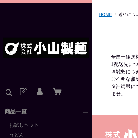
HOME
送料につ
全国一律送料
1配送先に
※離島につ
ご不明な点
※沖縄県につ
ませ。
商品一覧
お試しセット
うどん