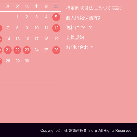
日
月
火
水
木
金
土
特定商取引法に基づく表記
1
2
3
4
5
個人情報保護方針
送料について
7
8
9
10
11
12
会員規約
3
14
15
16
17
18
19
お問い合わせ
0
21
22
23
24
25
26
7
28
29
30
Copyright © 小山製麺通販Ｓｈｏｐ All Rights Reserved.