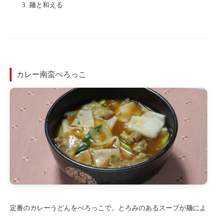
麺と和える
カレー南蛮ぺろっこ
定番のカレーうどんをぺろっこで。とろみのあるスープが麺によ