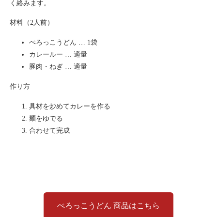
く絡みます。
材料（2人前）
ぺろっこうどん … 1袋
カレールー … 適量
豚肉・ねぎ … 適量
作り方
具材を炒めてカレーを作る
麺をゆでる
合わせて完成
ぺろっこうどん 商品はこちら