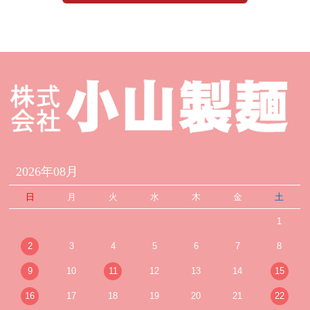
2026年08月
日
月
火
水
木
金
土
1
2
3
4
5
6
7
8
9
10
11
12
13
14
15
16
17
18
19
20
21
22