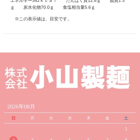
エネルギー342ｋｃａｌ たんぱく質12.8ｇ 脂質1.3
ｇ 炭水化物70.0ｇ 食塩相当量5.6ｇ
※この表示値は、目安です。
2026年08月
日
月
火
水
木
金
土
1