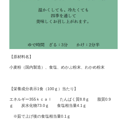
【原材料名】
小麦粉（国内製造）、食塩、めかぶ粉末、わかめ粉末
【栄養成分表示1食（100ｇ）当たり】
エネルギー355ｋｃａｌ たんぱく質8.8ｇ 脂質0.9
ｇ 炭水化物73.0ｇ 食塩相当量4.1ｇ
※茹で上げ後の食塩相当量0.1ｇ