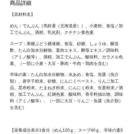
商品詳細
【原材料名】
めん：でんぷん（馬鈴薯（北海道産））、小麦粉、食塩／加
工でんぷん、酒精、乳化剤、クチナシ黄色素
スープ：果糖ぶどう糖液糖、食塩、砂糖、しょうゆ、醸造
酢、たん白加水分解物、畜肉エキス、酵母エキス／調味料
（アミノ酸等）、酒精、加工でんぷん、酸味料、カラメル色
素、（一部に小麦・大豆・豚肉・牛肉・鶏肉を含む）
辛味の素：たん白加水分解物、水あめ、食塩、魚醤（魚介
類）、唐辛子粉末、砂糖、にんにくペースト、りんご加工
品、昆布粉末、たまねぎ粉末、にんにく粉末、生姜粉末／酒
精、加工でんぷん、紅麹色素、酸味料、香辛料抽出物、調味
料（アミノ酸等）、（一部に大豆・りんご・魚醤（魚介類）
を含む）
【栄養成分表示1食分（めん120ｇ、スープ40ｇ、辛味の素5