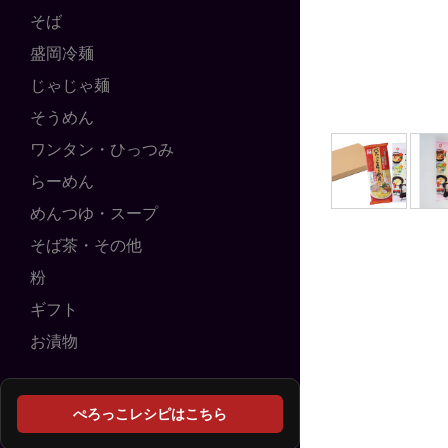
そば
盛岡冷麺
じゃじゃ麺
そうめん
ワンタン・ひっつみ
らーめん
めんつゆ・スープ
そば茶・その他
粉
ギフト
お漬物
ぺろっこレシピはこちら