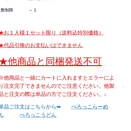
文数制限
～ 1
★お１人様１セット限り（送料込特別価格）
★代品引換のお支払いはできません
★他商品と同梱発送不可
※他商品と一緒にカートに入れますとエラーによ
り注文完了できませんのでご注意ください。他製
品と注文の際は単品の方でご注文ください。↓
単品ご注文はこちらから➡
ぺろっこらーめ
ん
ぺろっこうどん